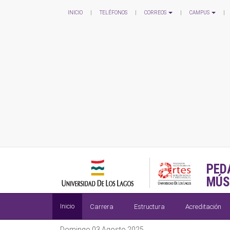
INICIO
|
TELÉFONOS
|
CORREOS
|
CAMPUS
|
PED
MÚS
Inicio
Carrera
Estructura
Acreditación
Domingo 03 Agosto 2025