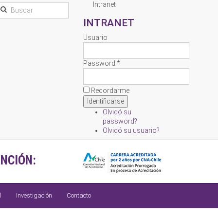
Intranet
INTRANET
Usuario
Password *
Recordarme
Olvidó su
password?
Olvidó su usuario?
NCIÓN:
l
Investigación
Contacto