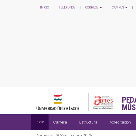
INICIO
|
TELÉFONOS
|
CORREOS
|
CAMPUS
|
PED
MÚS
Inicio
Carrera
Estructura
Acreditación
Domingo 28 Septiembre 2025