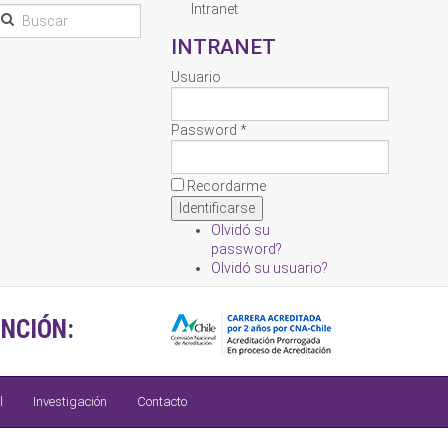
Intranet
INTRANET
Usuario
Password *
Recordarme
Olvidó su
password?
Olvidó su usuario?
NCIÓN:
l
Investigación
Contacto