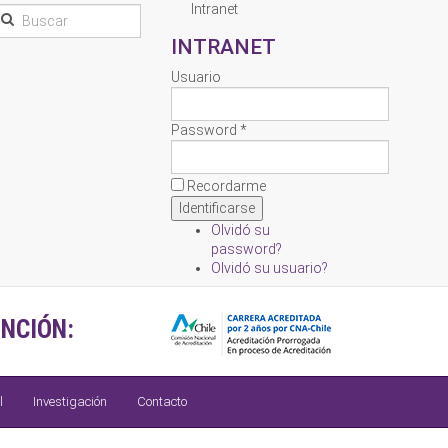
Intranet
INTRANET
Usuario
Password *
Recordarme
Olvidó su
password?
Olvidó su usuario?
NCIÓN:
l
Investigación
Contacto