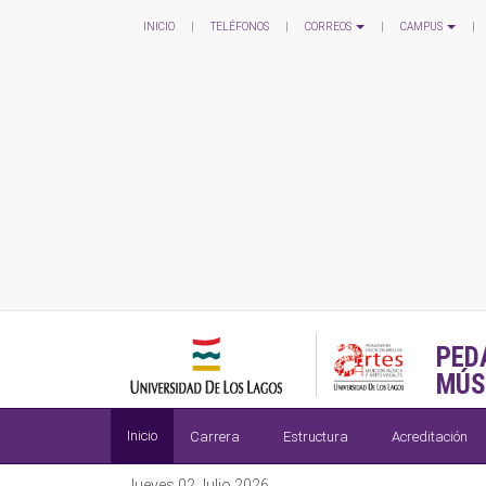
INICIO
|
TELÉFONOS
|
CORREOS
|
CAMPUS
|
PED
MÚS
Inicio
Carrera
Estructura
Acreditación
Jueves 02 Julio 2026