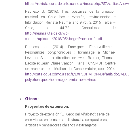
https://revistateoriadelarte.uchile.cl/index.php/RTA/article/vi
Pacheco, J. (2016). Tres posturas de la creación
musical en Chile hoy : evasión, reivindicación e
hibridación. Revista Neuma año 9 vol. 2 2016, Talca –
Chile, p. 44-72. Consultado de
http://neuma.utalca.cl/wp-
content/uploads/2018/05/Jorge-Pacheco_1.pdf
Pacheco, J. (2014) Enseigner l’émerveillement.
Résonances polyphoniques : hommage à Michaël
Levinas. Sous la direction de Yves Balmer, Thomas
Lacôte et Jean-Claire Vançon. Paris : CNSMDP, Centre
de recherche et d’édition du Conservatoire, cop. 2014.
http://catalogue.cdmc.asso.fr/EXPLOITATION/Default/doc/AL
polyphoniques-hommage-a-michael-levinas
Otros:
Proyectos de extensión:
Proyecto de extensión “El juego del Alfabeto”: serie de
entrevistas en formato audiovisual a compositores,
artistas y pensadores chilenos y extranjeros.