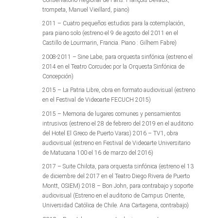
trompeta, Manuel Vieillard, piano)
2011 – Cuatro pequeños estudios para la cotemplación,
para piano solo (estreno el 9 de agosto del 2011 en el
Castillo de Lourmarin, Francia. Piano : Gilhem Fabre)
2008-2011 – Sine Labe, para orquesta sinfónica (estreno el
2014 en el Teatro Corcudec por la Orquesta Sinfónica de
Concepción)
2015 – La Patria Libre, obra en formato audiovisual (estreno
en el Festival de Videoarte FECUCH 2015)
2015 – Memoria de lugares comunes y pensamientos
intrusivos (estreno el 28 de febrero del 2019 en el auditorio
del Hotel El Greco de Puerto Varas) 2016 – TV1, obra
audiovisual (estreno en Festival de Videoarte Universitario
de Matucana 100 el 16 de marzo del 2016)
2017 – Suite Chilota, para orquesta sinfónica (estreno el 13
de diciembre del 2017 en el Teatro Diego Rivera de Puerto
Montt, OSIEM) 2018 – Bon John, para contrabajo y soporte
audiovisual (Estreno en el auditorio de Campus Oriente,
Universidad Católica de Chile. Ana Cartagena, contrabajo)