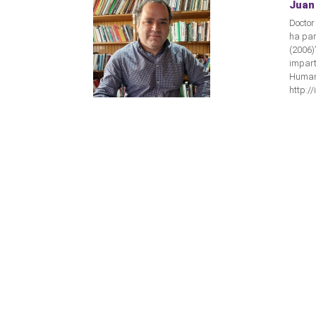
Juan 
Doctor 
ha par
(2006)”
impart
Humani
http://