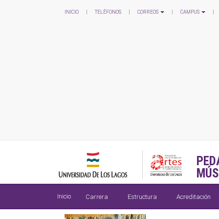
INICIO
|
TELÉFONOS
|
CORREOS
|
CAMPUS
|
PED
MÚS
Inicio
Carrera
Estructura
Acreditación