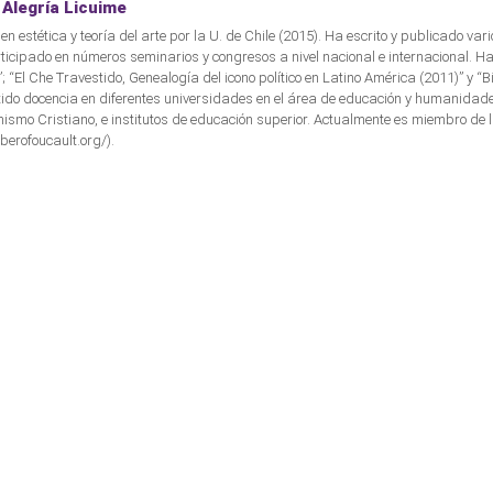
Alegría Licuime
en estética y teoría del arte por la U. de Chile (2015). Ha escrito y publicado var
ticipado en números seminarios y congresos a nivel nacional e internacional. Ha
; “El Che Travestido, Genealogía del icono político en Latino América (2011)” y “B
ido docencia en diferentes universidades en el área de educación y humanida
smo Cristiano, e institutos de educación superior. Actualmente es miembro de 
iberofoucault.org/).