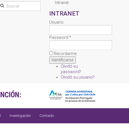
Intranet
INTRANET
Usuario
Password *
Recordarme
Olvidó su
password?
Olvidó su usuario?
NCIÓN:
l
Investigación
Contacto