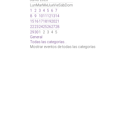
Lun
Mar
Mié
Jue
Vie
Sáb
Dom
1
2
3
4
5
6
7
8
9
10
11
12
13
14
15
16
17
18
19
20
21
22
23
24
25
26
27
28
29
30
1
2
3
4
5
General
Todas las categorías...
Mostrar eventos de todas las categorías