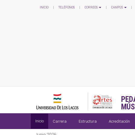
INICIO
|
TELÉFONOS
|
CORREOS
|
CAMPUS
|
PED
MÚS
Inicio
Carrera
Estructura
Acreditación
Junio 2026