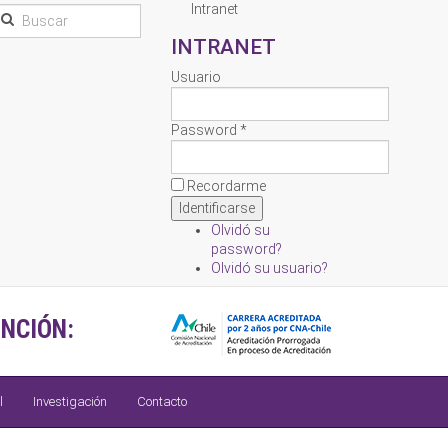
Intranet
INTRANET
Usuario
Password *
Recordarme
Olvidó su
password?
Olvidó su usuario?
NCIÓN:
l
Investigación
Contacto