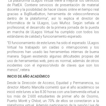
“La plataforma ULagos Virtual viene a mejorar los servicios
de PlatEA. Contiene servicios de presentación de material
docente y la posibilidad de hacer clases online en tiempo real
gracias a BigBlueButton, herramienta de videoconferencia
dentro de la plataforma”, así lo explica el director de
Informática de la ULagos, Luis Muñoz. Según señala el
profesional, el desarrollo de la primera jornada de la puesta
en marcha de ULagos Virtual ha cumplido con todos los
estándares de calidad y funcionamiento esperado.
“El funcionamiento de este lunes ha sido el esperado. ULagos
Virtual ha trabajado sin caídas o interrupciones y los
profesores han usado las herramientas internas de buena
manera. Siguen existiendo algunas dificultades propias del
uso de herramientas web, pero es normal, además de otros
incidentes con el ingreso/olvido de claves que son los
menos”, reitera.
INICIO DE AÑO ACADÉMICO
Desde la Dirección de Acceso, Equidad y Permanencia, su
director Alberto Mancilla comentó que el año académico se
inició este lunes a las 8.30 horas con una bienvenida virtual a
los más de 2.600 estudiantes de primer año de Osorno,
Puerto Montt y Chiloé, un 70% de ellos se conectaron a la
plataforma virtual. Además participaron de la sesión Live de