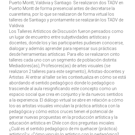
Puerto Montt, Valdivia y Santiago. Se realizaron dos TADV en
Puerto Montt de forma presencial antes de decretarse la
cuarentena, por lo que se realizaron de forma virtual los
talleres de Santiago y prontamente se realizarán los TADV de
Valdivia.
Los Talleres Artísticos de Discusión fueron pensados como
un lugar de encuentro entre subjetividades artísticas y
docentes, donde los y las participantes pudiesen conocerse,
dialogar y además aprender para repensar sus prácticas
desde herramientas artísticas. Para ello se realizaron cinto
talleres cada uno con un segmento de población distinta:
Mediadores(as), Profesores(as) de artes visuales (se
realizaron 2 talleres para este segmento), Artistas-docentes y
Artistas. Al entrar al taller se les contextualiza en cómo se está
abordando el sentido pedagógico donde lo pedagógico
trasciende al aula resignificando este concepto como un
espacio social que crea en conjunto y le da nuevos sentidos
a la experiencia. El diálogo virtual se abre en relación a cómo
los-as artistas visuales vinculan la práctica artística con la
pedagógica y cómo estos cruces tienen el potencial de
generar nuevas propuestas en la producción artística y la
educación artística en Chile con dos preguntas iniciales:
¿Cuál es el sentido pedagógico de mi quehacer (práctica)
artístico? y ¿Cómo vinculo lo artístico con lo pedagógico?,