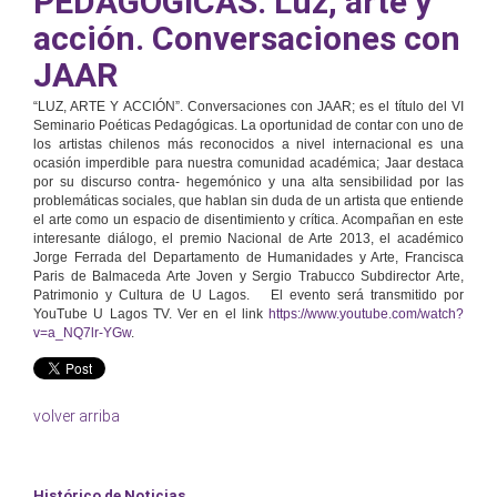
PEDAGÓGICAS: Luz, arte y
acción. Conversaciones con
JAAR
“LUZ, ARTE Y ACCIÓN”. Conversaciones con JAAR; es el título del VI
Seminario Poéticas Pedagógicas. La oportunidad de contar con uno de
los artistas chilenos más reconocidos a nivel internacional es una
ocasión imperdible para nuestra comunidad académica; Jaar destaca
por su discurso contra- hegemónico y una alta sensibilidad por las
problemáticas sociales, que hablan sin duda de un artista que entiende
el arte como un espacio de disentimiento y crítica. Acompañan en este
interesante diálogo, el premio Nacional de Arte 2013, el académico
Jorge Ferrada del Departamento de Humanidades y Arte, Francisca
Paris de Balmaceda Arte Joven y Sergio Trabucco Subdirector Arte,
Patrimonio y Cultura de U Lagos. El evento será transmitido por
YouTube U Lagos TV. Ver en el link
https://www.youtube.com/watch?
v=a_NQ7lr-YGw
.
volver arriba
Histórico de Noticias