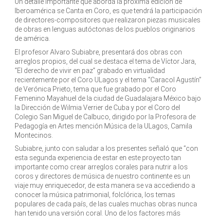
Un detalle importante que aborda la próxima edición de
Iberoamérica se Canta en Coro, es que tendrá la participación
de directores-compositores que realizaron piezas musicales
de obras en lenguas autóctonas de los pueblos originarios
de américa.
El profesor Alvaro Subiabre, presentará dos obras con
arreglos propios, del cual se destaca el tema de Víctor Jara,
“El derecho de vivir en paz” grabado en virtualidad
recientemente por el Coro ULagos y el tema “Caracol Agustín”
de Verónica Prieto, tema que fue grabado por el Coro
Femenino Mayahuel de la ciudad de Guadalajara México bajo
la Dirección de Wilmia Verrier de Cuba y por el Coro del
Colegio San Miguel de Calbuco, dirigido por la Profesora de
Pedagogía en Artes mención Música de la ULagos, Camila
Montecinos.
Subiabre, junto con saludar a los presentes señaló que “con
esta segunda experiencia de estar en este proyecto tan
importante como crear arreglos corales para nutrir a los
coros y directores de música de nuestro continente es un
viaje muy enriquecedor, de esta manera se va accediendo a
conocer la música patrimonial, folclórica, los temas
populares de cada país, de las cuales muchas obras nunca
han tenido una versión coral. Uno de los factores más