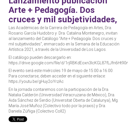
Lanzamiento publicación
Arte + Pedagogía. Dos
cruces y mil subjetividades,
Las Académicas de la Carrera de Pedagogía en Artes, Dra.
Rosario García Huidobro y Dra. Catalina Montenegro, invitan
al lanzamiento del Catálogo "Arte + Pedagogía. Dos cruces y
mil subjetividades", enmarcado en la Semana de la Educación
Artística 2021, a través de la Universidad de Los Lagos.
El catálogo pueden descargarlo en:
https://drive.google.com/file/d/1rjRBKdEoxn3lcKGL87fLJfn6Ht90
El evento será este miércoles 19 de mayo de 15:00 a 16.00.
Para conectarse, deben acceder en el siguiente enlace:
https://youtu.be/gHuy2oYrzAc
En la jornada contaremos con la participación de la Dra.
Natalia Calderón (Universidad Veracruzana de México), Dra.
Aida Sánchez de Serdio (Universitat Oberta de Catalunya), Mg.
María José Muñoz (Colectivo todo por la praxis) y Dra.
Daniela Zúñiga (Colectivo Coll2)