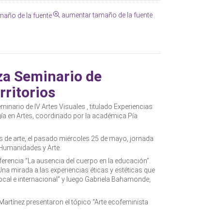
aumentar tamaño de la fuente
za Seminario de
rritorios
minario de IV Artes Visuales , titulado Experiencias
gía en Artes, coordinado por la académica Pía
es de arte, el pasado miércoles 25 de mayo, jornada
 Humanidades y Arte.
ferencia “La ausencia del cuerpo en la educación”.
Una mirada a las experiencias éticas y estéticas que
 local e internacional” y luego Gabriela Bahamonde,
 Martínez presentaron el tópico “Arte ecofeminista