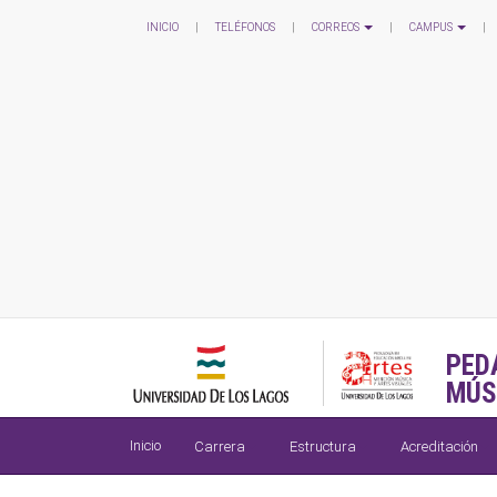
INICIO
|
TELÉFONOS
|
CORREOS
|
CAMPUS
|
PED
MÚS
Inicio
Carrera
Estructura
Acreditación