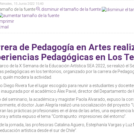
iércoles, 15 Junio 2022 15:40
tamaño de la fuente
disminuir el tamaño de la fuente
Imprimir
Email
rera de Pedagogía en Artes reali
eriencias Pedagógicas en Los Te
arco de la X Semana de la Educación Artística SEA 2022, se realizó el Se
cas pedagógicas en los territorios, organizado por la carrera de Pedago
, quién modera la actividad.
ro Diego Rivera fue el lugar escogido para reunir a estudiantes y docent
 inaugurada por el académico Álex Pavié, director del Departamento de
io del seminario, la académica y magister Paola Alvarado, expuso la con
ormente, el doctor Juan Alegría realizó una socialización del proyecto “
ran las prácticas profesionales en el área de las artes, una experiencia
ra y artista expuso el tema “Contrapunto: impresiones del entorno”.
l de la jornada, las profesoras Catalina Agüero, Estephanía Vargas y Luz
 educación artística desde el sur de Chile”.