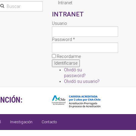
Intranet
INTRANET
Usuario
Password *
Recordarme
Olvidó su
password?
Olvidó su usuario?
NCIÓN:
l
Investigación
Contacto